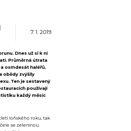
N
7. 1. 2019
runu. Dnes už si k ní
latí. Průměrná útrata
un a osmdesát haléřů.
a obědy zvýšily
exu. Ten je sestavený
stauracích používají
tistiku každý měsíc
letí loňského roku, tak
čele se zeleninou.