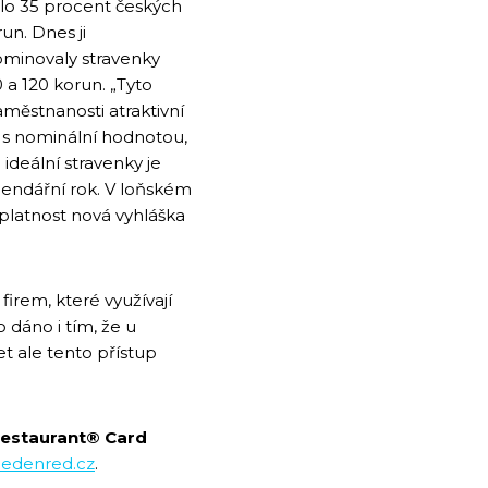
šilo 35 procent českých
un. Dnes ji
ominovaly stravenky
 a 120 korun. „Tyto
aměstnanosti atraktivní
y s nominální hodnotou,
deální stravenky je
lendářní rok. V loňském
 platnost nová vyhláška
irem, které využívají
o dáno i tím, že u
et ale tento přístup
Restaurant® Card
edenred.cz
.