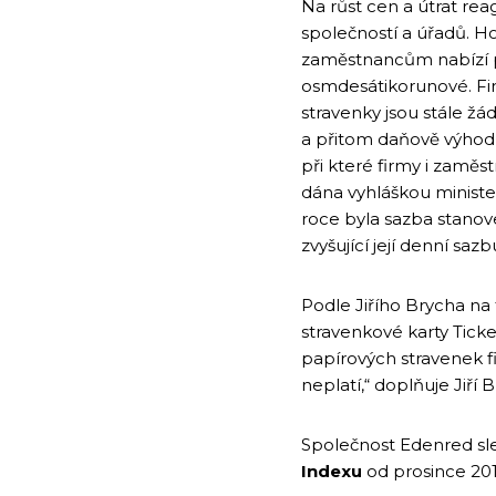
Na růst cen a útrat rea
společností a úřadů. Ho
zaměstnancům nabízí p
osmdesátikorunové. Firm
stravenky jsou stále žá
a přitom daňově výhodn
při které firmy i zamě
dána vyhláškou ministe
roce byla sazba stanove
zvyšující její denní sazb
Podle Jiřího Brycha na
stravenkové karty Ticke
papírových stravenek fi
neplatí,“ doplňuje Jiří B
Společnost Edenred sl
Indexu
od prosince 201