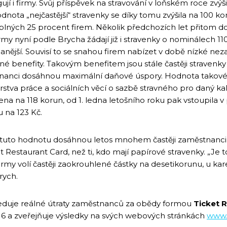
gují i firmy. Svůj příspěvek na stravování v loňském roce zvý
dnota „nejčastější“ stravenky se díky tomu zvýšila na 100 kor
lných 25 procent firem. Několik předchozích let přitom d
y nyní podle Brycha žádají již i stravenky o nominálech 110
danější. Souvisí to se snahou firem nabízet v době nízké nez
é benefity. Takovým benefitem jsou stále častěji stravenk
stnanci dosáhnou maximální daňové úspory. Hodnota takové i
rstva práce a sociálních věcí o sazbě stravného pro daný ka
na na 118 korun, od 1. ledna letošního roku pak vstoupila v
u na 123 Kč.
 tuto hodnotu dosáhnou letos mnohem častěji zaměstnanci f
t Restaurant Card, než ti, kdo mají papírové stravenky. „Je t
rmy volí častěji zaokrouhlené částky na desetikorunu, u kar
rych.
eduje reálné útraty zaměstnanců za obědy formou
Ticket 
6 a zveřejňuje výsledky na svých webových stránkách
www.