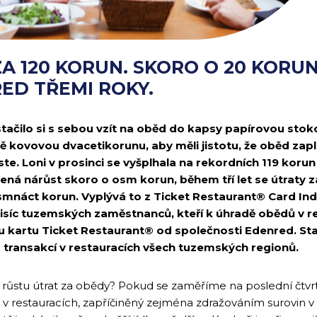
A 120 KORUN. SKORO O 20 KORU
ED TŘEMI ROKY.
stačilo si s sebou vzít na oběd do kapsy papírovou stoko
ště kovovou dvacetikorunu, aby měli jistotu, že oběd zap
roste. Loni v prosinci se vyšplhala na rekordních 119 kor
ená nárůst skoro o osm korun, během tří let se útraty z
mnáct korun. Vyplývá to z Ticket Restaurant® Card Ind
 tisíc tuzemských zaměstnanců, kteří k úhradě obědů v re
u kartu Ticket Restaurant® od společnosti Edenred. Sta
nu transakcí v restauracích všech tuzemských regionů.
 růstu útrat za obědy? Pokud se zaměříme na poslední čtvrt
 v restauracích, zapříčiněný zejména zdražováním surovin v 