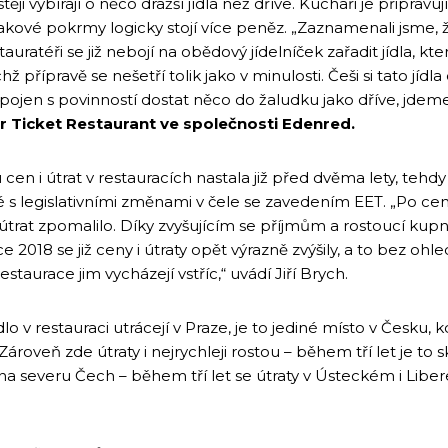
těji vybírají o něco dražší jídla než dříve. Kuchaři je připravuj
 takové pokrmy logicky stojí více peněz. „Zaznamenali jsme, 
ratéři se již nebojí na obědový jídelníček zařadit jídla, která
hž přípravě se nešetří tolik jako v minulosti. Češi si tato jídla 
ojen s povinností dostat něco do žaludku jako dříve, jdeme 
er Ticket Restaurant ve společnosti Edenred.
 cen i útrat v restauracích nastala již před dvěma lety, tehdy
 s legislativními změnami v čele se zavedením EET. „Po c
rat zpomalilo. Díky zvyšujícím se příjmům a rostoucí kupní 
2018 se již ceny i útraty opět výrazně zvýšily, a to bez ohled
restaurace jim vycházejí vstříc,“ uvádí Jiří Brych.
dlo v restauraci utrácejí v Praze, je to jediné místo v Česku
Zároveň zde útraty i nejrychleji rostou – během tří let je to 
na severu Čech – během tří let se útraty v Ústeckém i Libere