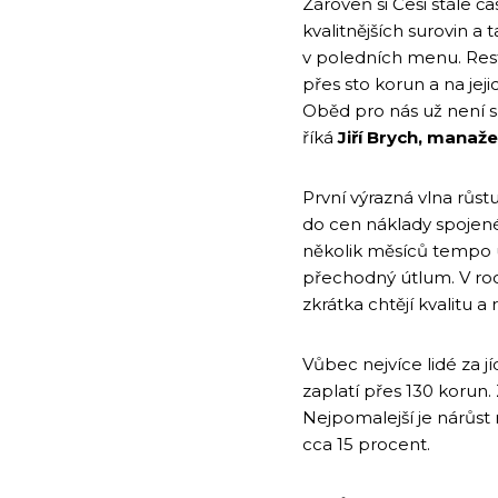
Zároveň si Češi stále čas
kvalitnějších surovin a
v poledních menu. Restau
přes sto korun a na jejic
Oběd pro nás už není sp
říká
Jiří Brych, manaž
První výrazná vlna růstu
do cen náklady spojené
několik měsíců tempo út
přechodný útlum. V roce 
zkrátka chtějí kvalitu a 
Vůbec nejvíce lidé za jí
zaplatí přes 130 korun. 
Nejpomalejší je nárůst 
cca 15 procent.