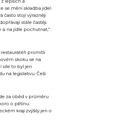
í z lepších a
že se mění skladba jídel
 často stojí výrazněji
dopřávají stále častěji.
si na jídle pochutnat,“
 restauratéři promítli
enovém skoku se na
síle to byl jen
u na legislativu. Češi
, kde za oběd v průměru
skoro o pětinu.
ckém kraji zvýšily jen o