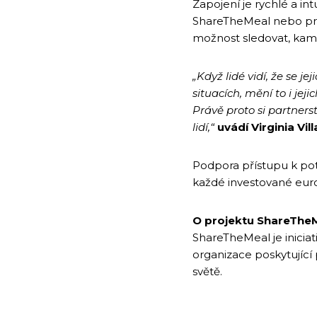
Zapojení je rychlé a in
ShareTheMeal nebo pros
možnost sledovat, kam
„Když lidé vidí, že se 
situacích, mění to i je
Právě proto si partner
lidí,“
uvádí Virginia Vi
Podpora přístupu k po
každé investované euro
O projektu ShareThe
ShareTheMeal je inicia
organizace poskytujíc
světě.