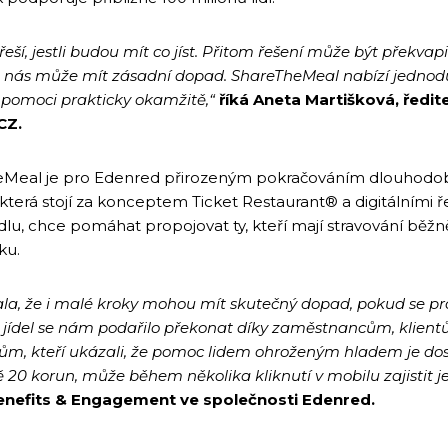
 řeší, jestli budou mít co jíst. Přitom řešení může být překv
z nás může mít zásadní dopad. ShareTheMeal nabízí jednod
a pomoci prakticky okamžitě,“
říká Aneta Martišková, ředit
CZ.
heMeal je pro Edenred přirozeným pokračováním dlouhod
 která stojí za konceptem Ticket Restaurant® a digitálními 
dlu, chce pomáhat propojovat ty, kteří mají stravování běžně
ku.
, že i malé kroky mohou mít skutečný dopad, pokud se pro
000 jídel se nám podařilo překonat díky zaměstnancům, klie
ům, kteří ukázali, že pomoc lidem ohroženým hladem je dosa
ě 20 korun, může během několika kliknutí v mobilu zajistit je
e Benefits & Engagement ve společnosti Edenred.