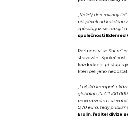
„Každý den miliony lidí
příspěvek od každého 
způsob, jak se zapojit 
společnosti Edenred 
Partnerství se ShareT
stravování. Společnost,
každodenní přístup k jí
kteří čelí jeho nedostat
„Loňská kampaň ukázala
globální sítí. Cíl 100 
provozovnám i uživatel
0,70 eura, tedy přibližn
Erulin, ředitel diviz