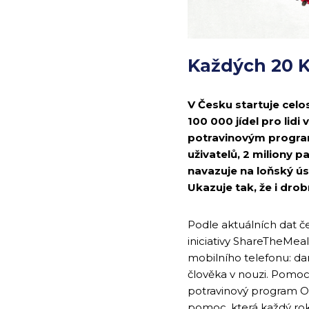
Každých 20 K
V Česku startuje celos
100 000 jídel pro lidi
potravinovým program
uživatelů, 2 miliony 
navazuje na loňský úsp
Ukazuje tak, že i dro
Podle aktuálních dat če
iniciativy ShareTheMeal
mobilního telefonu: dar
člověka v nouzi. Pomoc 
potravinový program OS
pomoc, která každý rok 