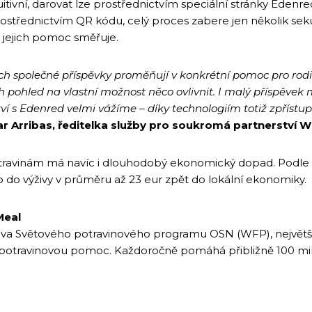
tuitivní, darovat lze prostřednictvím speciální stránky Edenr
třednictvím QR kódu, celý proces zabere jen několik seku
 jejich pomoc směřuje.
jejich společné příspěvky proměňují v konkrétní pomoc pro rod
jich pohled na vlastní možnost něco ovlivnit. I malý příspěve
ství s Edenred velmi vážíme – díky technologiím totiž zpřís
llar Arribas, ředitelka služby pro soukromá partnerství 
travinám má navíc i dlouhodobý ekonomický dopad. Podle 
 do výživy v průměru až 23 eur zpět do lokální ekonomiky.
Meal
tiva Světového potravinového programu OSN (WFP), největš
í potravinovou pomoc. Každoročně pomáhá přibližně 100 mi