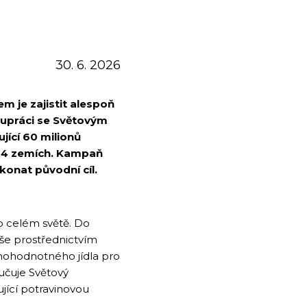
30. 6. 2026
m je zajistit alespoň
polupráci se Světovým
ící 60 milionů
e 44 zemích. Kampaň
konat původní cíl.
po celém světě. Do
duše prostřednictvím
plnohodnotného jídla pro
ručuje Světový
jící potravinovou