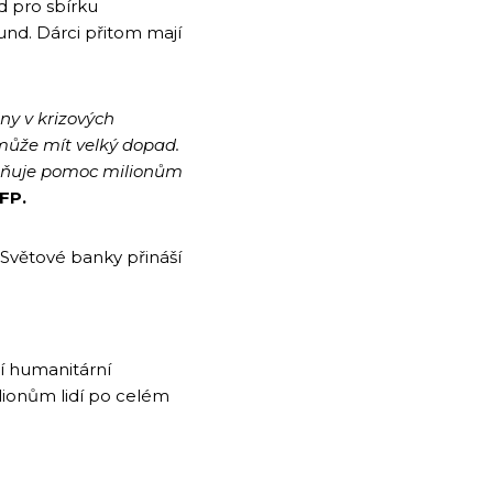
ed pro sbírku
nd. Dárci přitom mají
iny v krizových
k může mít velký dopad.
tupňuje pomoc milionům
WFP.
Světové banky přináší
í humanitární
lionům lidí po celém