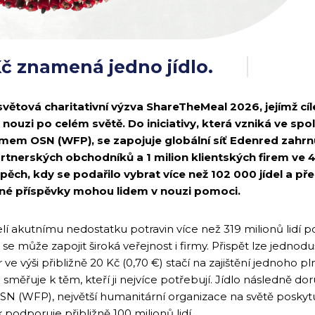
č znamená jedno jídlo.
větová charitativní výzva ShareTheMeal 2026, jejímž cíle
 v nouzi po celém světě. Do iniciativy, která vzniká ve s
em OSN (WFP), se zapojuje globální síť Edenred zahrnuj
partnerských obchodníků a 1 milion klientských firem v
ěch, kdy se podařilo vybrat více než 102 000 jídel a pře
bné příspěvky mohou lidem v nouzi pomoci.
lí akutnímu nedostatku potravin více než 319 milionů lidí 
 se může zapojit široká veřejnost i firmy. Přispět lze jedno
 ve výši přibližně 20 Kč (0,70 €) stačí na zajištění jednoho 
směřuje k těm, kteří ji nejvíce potřebují. Jídlo následně do
N (WFP), největší humanitární organizace na světě poskytu
podporuje přibližně 100 milionů lidí.