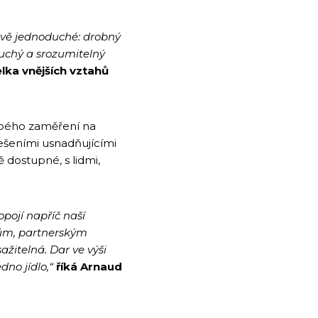
apivě jednoduché: drobný
uchý a srozumitelný
elka vnějších vztahů
obého zaměření na
řešeními usnadňujícími
 dostupné, s lidmi,
pojí napříč naší
ntům, partnerským
žitelná. Dar ve výši
dno jídlo,“
říká Arnaud