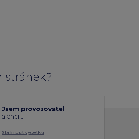
emium
arrow_forward
h stránek?
Jsem provozovatel
a
chci
...
Stáhnout výčetku