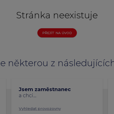
Edenred Benefity Pr
Stránka neexistuje
Návod k přihlášení
PŘEJÍT NA ÚVOD
ste některou z následujícíc
Jsem zaměstnanec
a
chci
...
Vyhledat provozovny