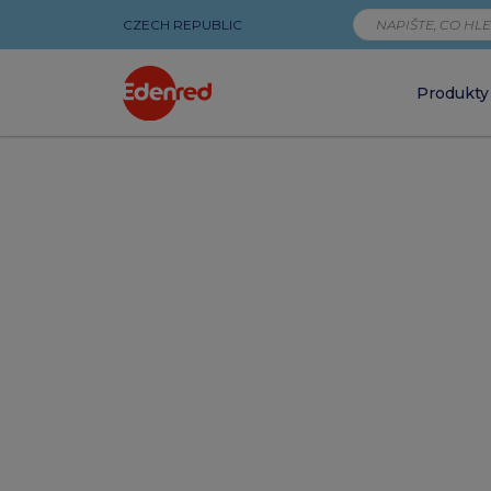
CZECH REPUBLIC
Produkty
Stránka
nenalezena
|
Edenred