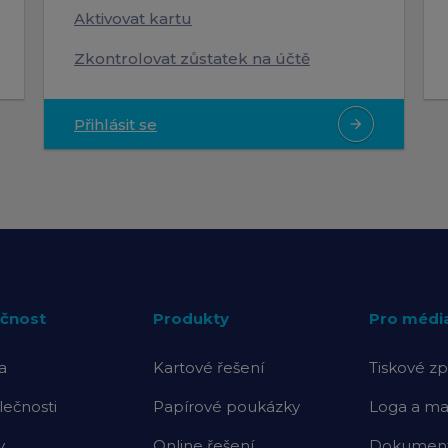
Aktivovat kartu
Zkontrolovat zůstatek na účtě
Přihlásit se
arrow_forward
čnost
Produkty
Pro médi
a
Kartové řešení
Tiskové zp
lečnosti
Papírové poukázky
Loga a mat
y
Online řešení
Dokumenty