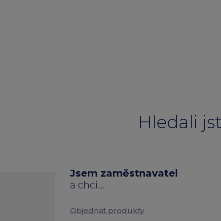
Hledali j
Jsem zaměstnavatel
a
chci
...
Objednat produkty