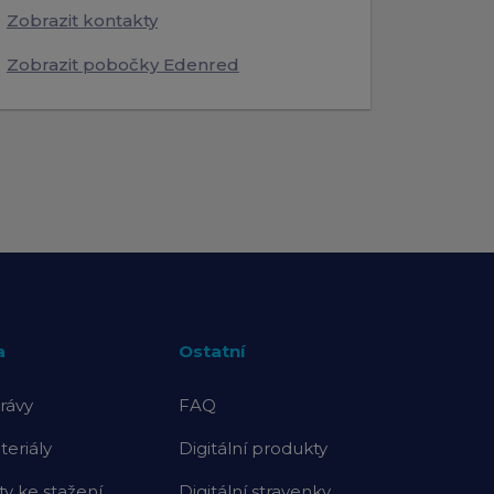
Zobrazit kontakty
Zobrazit pobočky Edenred
a
Ostatní
rávy
FAQ
eriály
Digitální produkty
 ke stažení
Digitální stravenky