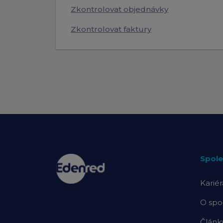
Zkontrolovat objednávky
Zkontrolovat faktury
Spole
Kariér
O spo
Článk