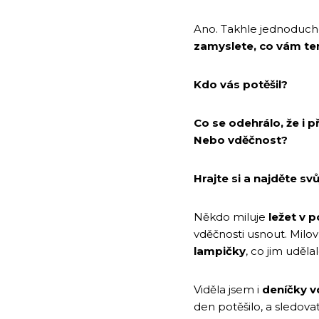
Ano. Takhle jednoduché
zamyslete, co vám te
Kdo vás potěšil?
Co se odehrálo, že i
Nebo vděčnost?
Hrajte si a najděte sv
Někdo miluje
ležet v p
vděčnosti usnout. Milovn
lampičky
, co jim uděla
Viděla jsem i
deníčky v
den potěšilo, a sledova