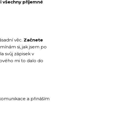
i všechny příjemné
zásadní věc.
Začnete
ínám si, jak jsem po
a svůj zápisek v
nového mi to dalo do
 komunikace a přináším