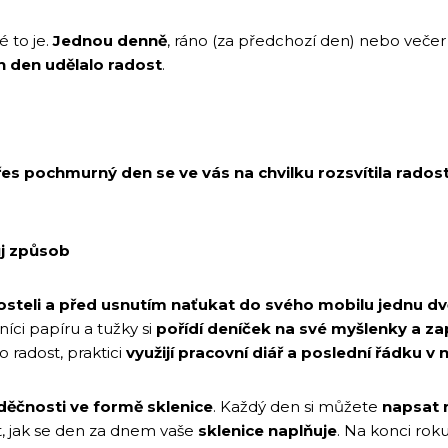
 to je.
Jednou denně
, ráno (za předchozí den) nebo večer
n den udělalo radost
.
 přes pochmurný den
se ve vás na chvilku rozsvítila rad
ůj způsob
osteli a před usnutím naťukat do svého mobilu jednu dv
íci papíru a tužky si
pořídí deníček na své myšlenky a zapi
lo radost, praktici
využijí pracovní diář a poslední řádku v
děčnosti ve formě sklenice
. Každý den si můžete
napsat 
t, jak se den za dnem vaše
sklenice naplňuje
. Na konci rok