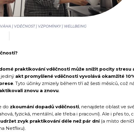
VÁHA | VDĚČNOST | VZPOMÍNKY | WELLBEING
čnosti?
domé praktikování vděčnosti může snížit pocity stresu 
 jediný
akt promyšlené vděčnosti vyvolává okamžité 10% 
prese
. Tyto účinky zmizely během tří až šesti měsíců, což 
aktikovali znovu a znovu
.
se do
zkoumání dopadů vděčnosti
, nenajdete oblast ve sv
hová, fyzická, mentální, ale třeba i pracovní). Ale i přes to, 
držet zvyk praktikování déle než pár dní
(a místo deníčk
a Netflixu).