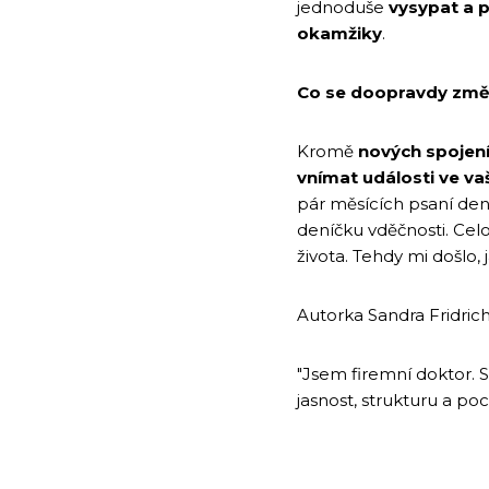
jednoduše
vysypat a p
okamžiky
.
Co se doopravdy změ
Kromě
nových spojen
vnímat události ve vaš
pár měsících psaní dení
deníčku vděčnosti. Celo
života. Tehdy mi došlo, 
Autorka Sandra Fridric
"Jsem firemní doktor. 
jasnost, strukturu a po