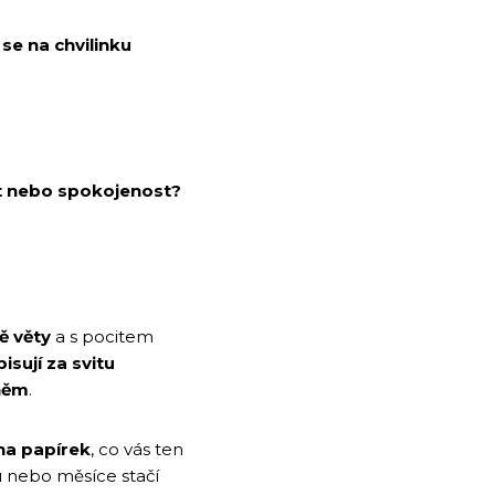
se na chvilinku
ost nebo spokojenost?
ě věty
a s pocitem
sují za svitu
 něm
.
na papírek
, co vás ten
u nebo měsíce stačí