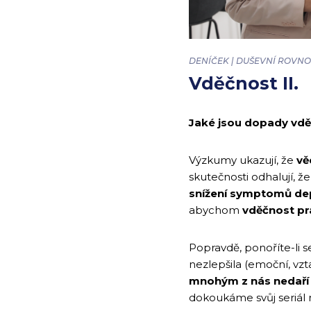
DENÍČEK | DUŠEVNÍ ROVNO
Vděčnost II.
Jaké jsou dopady vdě
Výzkumy ukazují, že
vě
skutečnosti odhalují, že
snížení symptomů de
abychom
vděčnost pr
Popravdě, ponoříte-li 
nezlepšila (emoční, vzta
mnohým z nás nedaří u
dokoukáme svůj seriál n