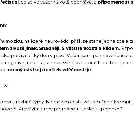
řečíst si
, co se ve vašem životě odehrává, a
připomenout s
ní?
í v mozku
, na které neurovědci přišli, se stane jedna zcela 
em životě jinak. Snadněji. S větší lehkostí a klidem.
Vzpom
čku prožila těžký den v práci. Večer jsem pak nevěřícně četl
u negativní událost jsem ve své hlavě obrátila do toho, co 
jak
mocný nástroj deníček vděčnosti je
.
hová
Spravuji rozbité týmy. Nacházím cestu ze zamlžené firemní
chopení. Provázím firmy proměnou. Lidskou i procesní."