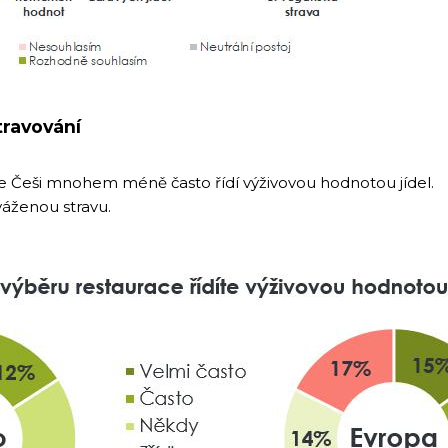
travování
e Češi mnohem méně často řídí výživovou hodnotou jídel.
áženou stravu.