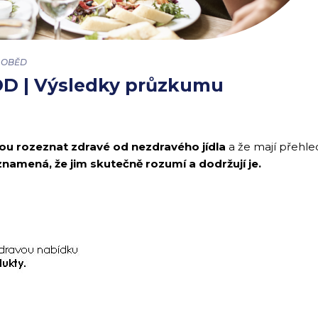
 OBĚD
D | Výsledky průzkumu
žou rozeznat zdravé od nezdravého jídla
a že mají přehle
znamená, že jim skutečně rozumí a dodržují je.