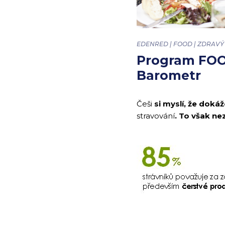
EDENRED | FOOD | ZDRAVÝ
Program FOO
Barometr
Češi
si myslí, že doká
stravování
. To však ne