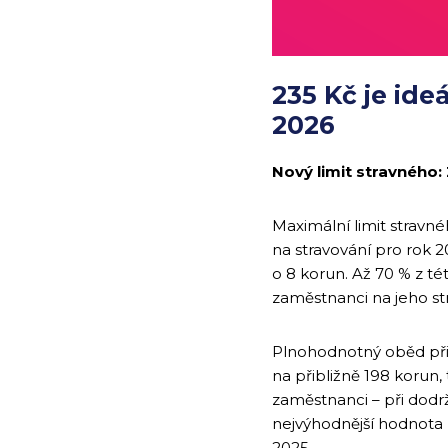
235 Kč je ide
2026
Nový limit stravného:
Maximální limit stravn
na stravování pro rok 2
o 8 korun. Až 70 % z t
zaměstnanci na jeho st
Plnohodnotný oběd př
na přibližně 198 korun
zaměstnanci – při dodrž
nejvýhodnější hodnota 
2025.