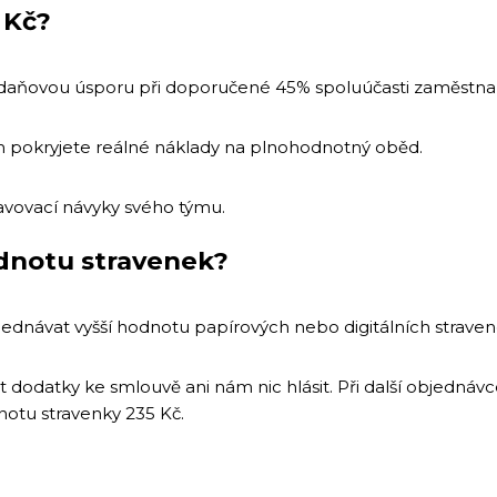
 Kč?
daňovou úsporu při doporučené 45% spoluúčasti zaměstnanc
pokryjete reálné náklady na plnohodnotný oběd.
avovací návyky svého týmu.
odnotu stravenek?
dnávat vyšší hodnotu papírových nebo digitálních straven
 dodatky ke smlouvě ani nám nic hlásit. Při další objednáv
otu stravenky 235 Kč.