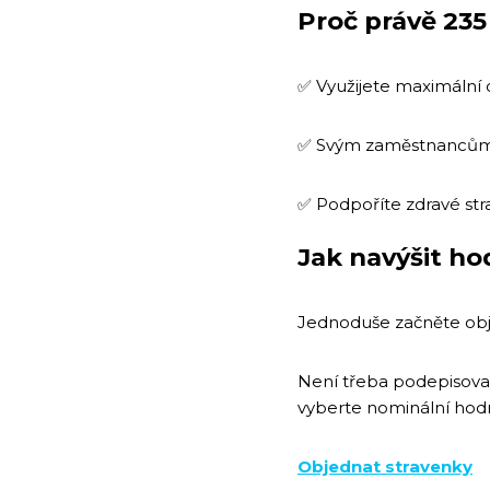
Proč právě 235
✅ Využijete maximální 
✅ Svým zaměstnancům 
✅ Podpoříte zdravé str
Jak navýšit h
Jednoduše začněte obje
Není třeba podepisovat
vyberte nominální hodn
Objednat stravenky