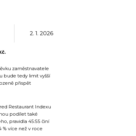
2. 1. 2026
Kč.
spěvku zaměstnavatele
 bude tedy limit vyšší
bozeně přispět
ed Restaurant Indexu
hou podílet také
o, pravidla 45:55 činí
 4 % více než v roce