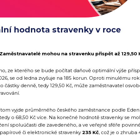
ální hodnota stravenky v roce
 Zaměstnavatelé mohou na stravenku přispět až 129,50 
ého, ze kterého se bude počítat daňově optimální výše pří
026, se od ledna zvyšuje na 185 korun. Oproti minulému roku
éto částky denně, tedy 129,50 Kč, může zaměstnavatel osvo
ravování.
itom vyjde průměrného českého zaměstnance podle Edenr
, tedy o 68,50 Kč více. Na konečné hodnotě stravenky se mo
ení spoluúčasti dle zavedeného, a ve veřejné sféře povinnéh
papírové či elektronické stravenky
235 Kč
, což je o zhruba