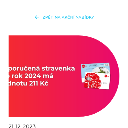
arrow_back
ZPĚT NA AKČNÍ NABÍDKY
21. 12. 2023