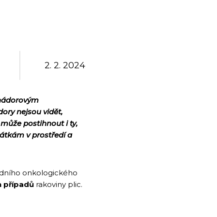
2. 2. 2024
m nádorovým
ory nejsou vidět,
může postihnout i ty,
 látkám v prostředí a
odního onkologického
h případů
rakoviny plic.