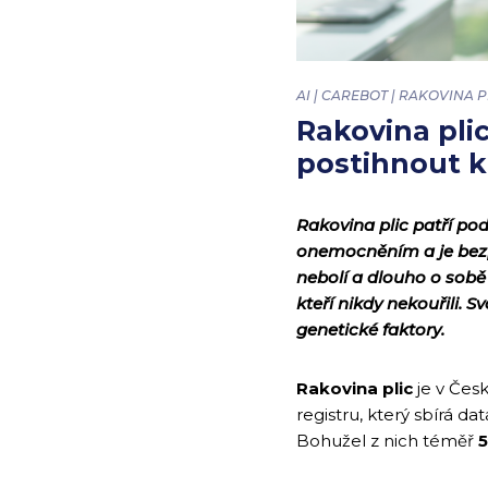
AI | CAREBOT | RAKOVINA 
Rakovina pli
postihnout k
Rakovina plic patří po
onemocněním a je bezpo
nebolí a dlouho o sobě
kteří nikdy nekouřili. 
genetické faktory.
Rakovina plic
je v Čes
registru, který sbírá da
Bohužel z nich téměř
5