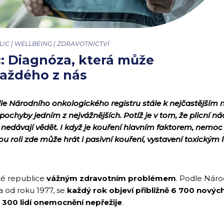
PLIC | WELLBEING | ZDRAVOTNICTVÍ
c: Diagnóza, která může
aždého z nás
dle Národního onkologického registru stále k nejčastější
chyby jedním z nejvážnějších. Potíž je v tom, že plicní nád
 nedávají vědět. I když je kouření hlavním faktorem, nemoc 
Svou roli zde může hrát i pasivní kouření, vystavení toxickým
ké republice
vážným zdravotním problémem
. Podle Nár
ta od roku 1977, se
každý rok objeví přibližně 6 700 novýc
 300 lidí onemocnění nepřežije
.