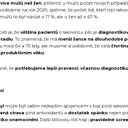
 více mužů než žen
, přičemž u mužů počet nových případů 
díváme na rok 2020, zjistíme, že počet lidí, kteří trpí rakov
 mužů to byl nárůst o 17 %, ale u žen až o 67 %.
stí je, že
většina pacientů
s rakovinou plic je
diagnostikov
stadiu
. To znamená, že má
menší šance na dlouhodobé př
ku mezi 64 a 75 lety, ale musíme si uvědomit, že celá
čtvrtin
v
produktivním věku
.
asné, že
potřebujeme lepší prevenci
,
včasnou diagnostik
ci
yl
může být vaším nejlepším spojencem v boji proti rakovin
žená strava
plná antioxidantů a
dostatek spánku
nejen pos
iziko onemocnění
. Další klíčovou roli hrají i
pravidelné scre