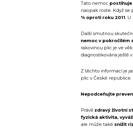
Tato nemoc
postihuje
naopak roste. Když se po
% oproti roku 2011
. U
Další smutnou skutečno
nemoc v pokročilém 
rakovinou plic je ve vě
diagnostikována ještě 
Z těchto informací je j
plic v České republice.
Nepodceňujte preven
Právě
zdravý životní st
fyzická aktivita, vyvá
ale může také
snížit r