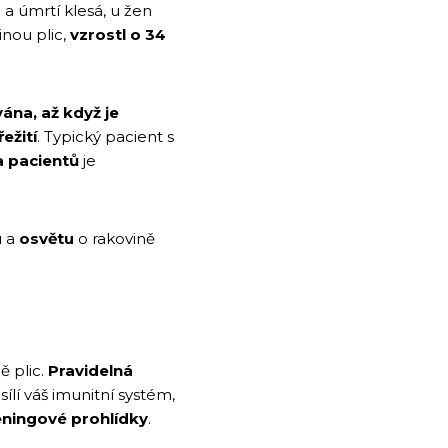
a úmrtí klesá, u žen
inou plic,
vzrostl o 34
ána, až když je
ežití
. Typický pacient s
a pacientů
je
u
a
osvětu
o rakovině
ě plic.
Pravidelná
ílí váš imunitní systém,
eningové prohlídky
.