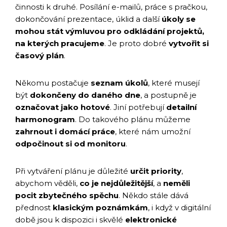
činnosti k druhé. Posílání e-mailů, práce s pračkou,
dokončování prezentace, úklid a další
úkoly se
mohou stát výmluvou pro odkládání projektů,
na kterých pracujeme
. Je proto dobré
vytvořit si
časový plán
.
Někomu postačuje
seznam úkolů
, které musejí
být
dokončeny do daného dne
, a postupně je
označovat jako hotové
. Jiní potřebují
detailní
harmonogram
. Do takového plánu můžeme
zahrnout i domácí práce
, které nám umožní
odpočinout si od monitoru
.
Při vytváření plánu je důležité
určit priority
,
abychom věděli,
co je nejdůležitější
, a
neměli
pocit zbytečného spěchu
. Někdo stále dává
přednost
klasickým poznámkám
, i když v digitální
době jsou k dispozici i skvělé
elektronické