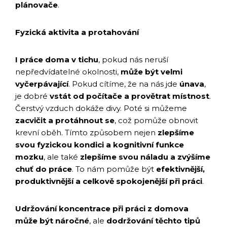
plánovače
.
Fyzická aktivita a protahování
I práce doma v tichu
, pokud nás neruší
nepředvídatelné okolnosti,
může být velmi
vyčerpávající
. Pokud cítíme, že na nás jde
únava
,
je dobré
vstát od počítače a provětrat místnost
.
Čerstvý vzduch dokáže divy. Poté si můžeme
zacvičit a protáhnout se
, což pomůže obnovit
krevní oběh. Tímto způsobem nejen
zlepšíme
svou fyzickou kondici a kognitivní funkce
mozku
, ale také
zlepšíme svou náladu a zvýšíme
chuť do práce
. To nám pomůže být
efektivnější,
produktivnější a celkově spokojenější při práci
.
Udržování koncentrace při práci z domova
může být náročné
, ale
dodržování těchto tipů