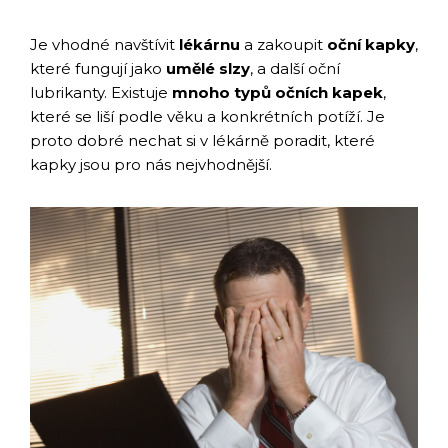
Je vhodné navštívit
lékárnu
a zakoupit
oční kapky
,
které fungují jako
umělé slzy
, a další oční
lubrikanty. Existuje
mnoho typů očních kapek
,
které se liší podle věku a konkrétních potíží. Je
proto dobré nechat si v lékárně poradit, které
kapky jsou pro nás nejvhodnější.