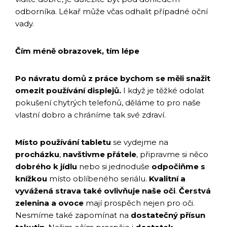
odborníka. Lékař může včas odhalit případné oční
vady.
Čím méně obrazovek, tím lépe
Po návratu domů z práce bychom se měli snažit
omezit používání displejů.
I když je těžké odolat
pokušení chytrých telefonů, děláme to pro naše
vlastní dobro a chráníme tak své zdraví.
Místo používání tabletu
se vydejme na
procházku
,
navštivme přátele
, připravme si něco
dobrého k jídlu
nebo si jednoduše
odpočiňme s
knížkou
místo oblíbeného seriálu.
Kvalitní a
vyvážená strava také ovlivňuje naše oči
.
Čerstvá
zelenina a ovoce
mají prospěch nejen pro oči.
Nesmíme také zapomínat na
dostatečný přísun