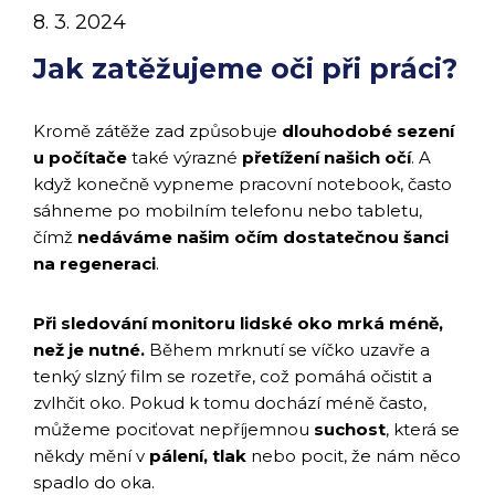
8. 3. 2024
Jak zatěžujeme oči při práci?
Kromě zátěže zad způsobuje
dlouhodobé sezení
u počítače
také výrazné
přetížení našich očí
. A
když konečně vypneme pracovní notebook, často
sáhneme po mobilním telefonu nebo tabletu,
čímž
nedáváme našim očím dostatečnou šanci
na regeneraci
.
Při sledování monitoru lidské oko mrká méně,
než je nutné.
Během mrknutí se víčko uzavře a
tenký slzný film se rozetře, což pomáhá očistit a
zvlhčit oko. Pokud k tomu dochází méně často,
můžeme pociťovat nepříjemnou
suchost
, která se
někdy mění v
pálení, tlak
nebo pocit, že nám něco
spadlo do oka.