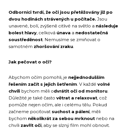
Odborníci tvrdí, že oči jsou přetěžovány již po
dvou hodinách strávených u počítače.
Jsou
unavené, bolí, zvýšeně citlivé na světlo a
následuje
bolest hlavy
, celková
únava
a
nedostatečná
soustředěnost
. Nemusíme se zmiňovat o
samotném
zhoršování zraku
.
Jak pečovat o oči?
Abychom očím pomohli, je
nejjednodušším
řešením začít s jejich šetřením
. V každé
volné
chvíli
bychom měli o
dvrátit oči od monitoru
.
Důležité je také často
větrat a relaxovat
, což
pomůže nejen očím, ale i celému tělu. Pokud
začneme pociťovat
suchost a pálení
, měli
bychom
několikrát za sebou
mrknout
nebo na
chvíli
zavřít oči
, aby se slzný film mohl obnovit.