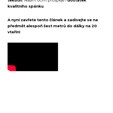
tekutin
. Našim očím prospěje i
dostatek
kvalitního spánku
.
A nyní zavřete tento článek a zadívejte se na
předmět alespoň šest metrů do dálky na 20
vteřin!