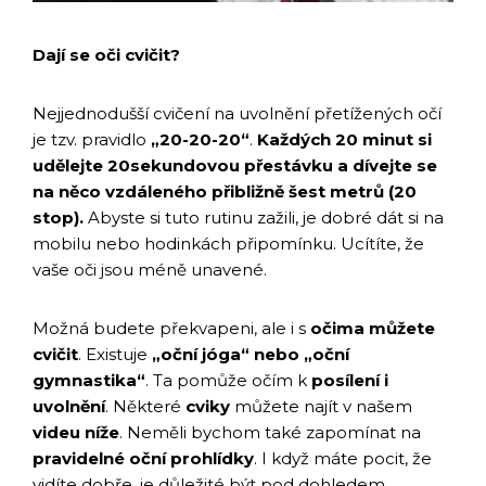
Dají se oči cvičit?
Nejjednodušší cvičení na uvolnění přetížených očí
je tzv. pravidlo
„20-20-20“
.
Každých 20 minut si
udělejte 20sekundovou přestávku a dívejte se
na něco vzdáleného přibližně šest metrů (20
stop).
Abyste si tuto rutinu zažili, je dobré dát si na
mobilu nebo hodinkách připomínku. Ucítíte, že
vaše oči jsou méně unavené.
Možná budete překvapeni, ale i s
očima můžete
cvičit
. Existuje
„oční jóga“ nebo „oční
gymnastika“
. Ta pomůže očím k
posílení i
uvolnění
. Některé
cviky
můžete najít v našem
videu níže
. Neměli bychom také zapomínat na
pravidelné oční prohlídky
. I když máte pocit, že
vidíte dobře, je důležité být pod dohledem