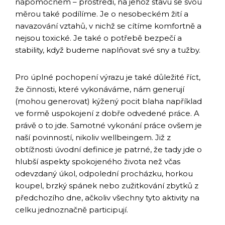
nápomocném – prostředí, na jehož stavu se svou
měrou také podílíme. Je o nesobeckém žití a
navazování vztahů, v nichž se cítíme komfortně a
nejsou toxické. Je také o potřebě bezpečí a
stability, když budeme naplňovat své sny a tužby.
Pro úplné pochopení výrazu je také důležité říct,
že činnosti, které vykonáváme, nám generují
(mohou generovat) kýžený pocit blaha například
ve formě uspokojení z dobře odvedené práce. A
právě o to jde. Samotné vykonání práce ovšem je
naší povinností, nikoliv wellbeingem. Již z
obtížnosti úvodní definice je patrné, že tady jde o
hlubší aspekty spokojeného života než včas
odevzdaný úkol, odpolední procházku, horkou
koupel, brzký spánek nebo zužitkování zbytků z
předchozího dne, ačkoliv všechny tyto aktivity na
celku jednoznačně participují.