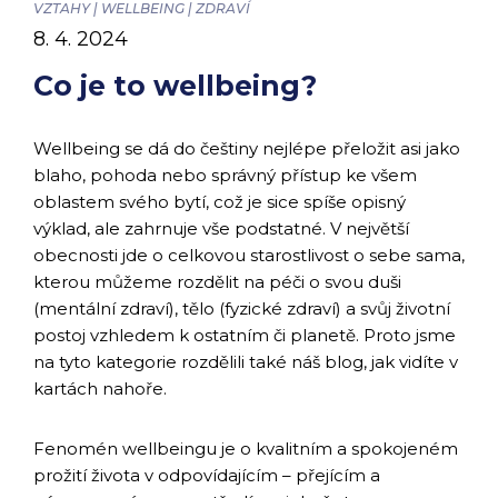
VZTAHY | WELLBEING | ZDRAVÍ
8. 4. 2024
Co je to wellbeing?
Wellbeing se dá do češtiny nejlépe přeložit asi jako
blaho, pohoda nebo správný přístup ke všem
oblastem svého bytí, což je sice spíše opisný
výklad, ale zahrnuje vše podstatné. V největší
obecnosti jde o celkovou starostlivost o sebe sama,
kterou můžeme rozdělit na péči o svou duši
(mentální zdraví), tělo (fyzické zdraví) a svůj životní
postoj vzhledem k ostatním či planetě. Proto jsme
na tyto kategorie rozdělili také náš blog, jak vidíte v
kartách nahoře.
Fenomén wellbeingu je o kvalitním a spokojeném
prožití života v odpovídajícím – přejícím a