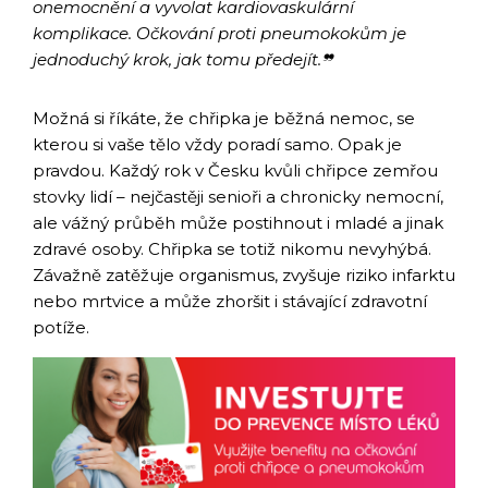
onemocnění a vyvolat kardiovaskulární
komplikace. Očkování proti pneumokokům je
jednoduchý krok, jak tomu předejít.❞
Možná si říkáte, že chřipka je běžná nemoc, se
kterou si vaše tělo vždy poradí samo. Opak je
pravdou. Každý rok v Česku kvůli chřipce zemřou
stovky lidí – nejčastěji senioři a chronicky nemocní,
ale vážný průběh může postihnout i mladé a jinak
zdravé osoby. Chřipka se totiž nikomu nevyhýbá.
Závažně zatěžuje organismus, zvyšuje riziko infarktu
nebo mrtvice a může zhoršit i stávající zdravotní
potíže.