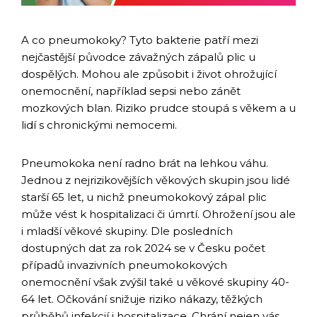
A co pneumokoky? Tyto bakterie patří mezi
nejčastější původce závažných zápalů plic u
dospělých. Mohou ale způsobit i život ohrožující
onemocnění, například sepsi nebo zánět
mozkových blan. Riziko prudce stoupá s věkem a u
lidí s chronickými nemocemi.
Pneumokoka není radno brát na lehkou váhu.
Jednou z nejrizikovějších věkových skupin jsou lidé
starší 65 let, u nichž pneumokokový zápal plic
může vést k hospitalizaci či úmrtí. Ohrožení jsou ale
i mladší věkové skupiny. Dle posledních
dostupných dat za rok 2024 se v Česku počet
případů invazivních pneumokokových
onemocnění však zvýšil také u věkové skupiny 40-
64 let. Očkování snižuje riziko nákazy, těžkých
průběhů infekcií i hospitalizace. Chrání nejen vás,