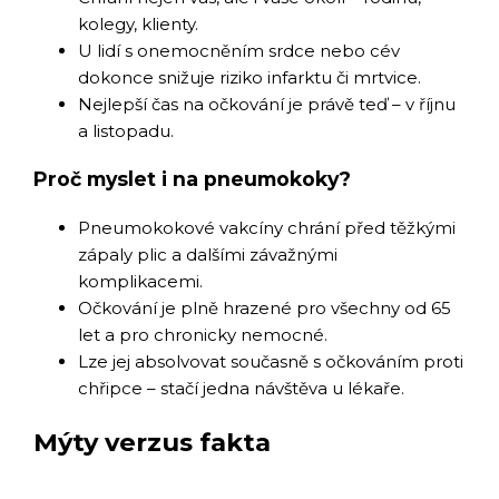
kolegy, klienty.
U lidí s onemocněním srdce nebo cév
dokonce snižuje riziko infarktu či mrtvice.
Nejlepší čas na očkování je právě teď – v říjnu
a listopadu.
Proč myslet i na pneumokoky?
Pneumokokové vakcíny chrání před těžkými
zápaly plic a dalšími závažnými
komplikacemi.
Očkování je plně hrazené pro všechny od 65
let a pro chronicky nemocné.
Lze jej absolvovat současně s očkováním proti
chřipce – stačí jedna návštěva u lékaře.
Mýty verzus fakta