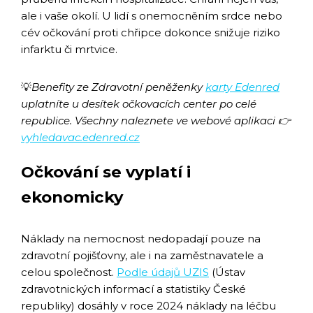
ale i vaše okolí. U lidí s onemocněním srdce nebo
cév očkování proti chřipce dokonce snižuje riziko
infarktu či mrtvice.
💡
Benefity ze Zdravotní peněženky
karty Edenred
uplatníte u desítek očkovacích center po celé
republice. Všechny naleznete ve webové aplikaci 👉
vyhledavac.edenred.cz
Očkování se vyplatí i
ekonomicky
Náklady na nemocnost nedopadají pouze na
zdravotní pojišťovny, ale i na zaměstnavatele a
celou společnost.
Podle údajů UZIS
(Ústav
zdravotnických informací a statistiky České
republiky) dosáhly v roce 2024 náklady na léčbu