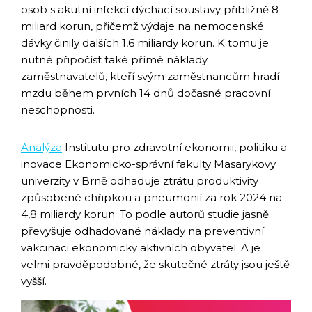
osob s akutní infekcí dýchací soustavy přibližně 8
miliard korun, přičemž výdaje na nemocenské
dávky činily dalších 1,6 miliardy korun. K tomu je
nutné připočíst také přímé náklady
zaměstnavatelů, kteří svým zaměstnancům hradí
mzdu během prvních 14 dnů dočasné pracovní
neschopnosti.
Analýza
Institutu pro zdravotní ekonomii, politiku a
inovace Ekonomicko-správní fakulty Masarykovy
univerzity v Brně odhaduje ztrátu produktivity
způsobené chřipkou a pneumonií za rok 2024 na
4,8 miliardy korun. To podle autorů studie jasně
převyšuje odhadované náklady na preventivní
vakcinaci ekonomicky aktivních obyvatel. A je
velmi pravděpodobné, že skutečné ztráty jsou ještě
vyšší.