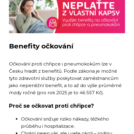
Benefity očkování
Očkování proti chřipce i pneumokokům lze v
Česku hradit z benefitů. Podle zákona je možné
tyto zdravotní služby poskytovat zaměstnancům
jako nepeněžní benefit, a to až do výše průměrné
mzdy ročně (pro rok 2025 je to 46 557 Kč).
Proč se očkovat proti chřipce?
Očkování snižuje riziko nákazy, těžkého
průběhu i hospitalizace.
Chrání nejen vás, ale i vaše okolí – rodinu,