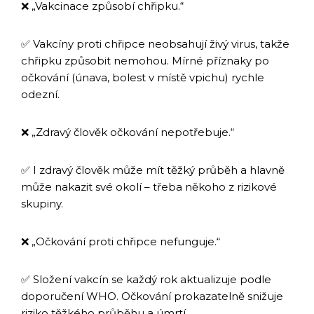
❌ „Vakcinace způsobí chřipku.“
✅ Vakcíny proti chřipce neobsahují živý virus, takže
chřipku způsobit nemohou. Mírné příznaky po
očkování (únava, bolest v místě vpichu) rychle
odezní.
❌ „Zdravý člověk očkování nepotřebuje.“
✅ I zdravý člověk může mít těžký průběh a hlavně
může nakazit své okolí – třeba někoho z rizikové
skupiny.
❌ „Očkování proti chřipce nefunguje.“
✅ Složení vakcín se každý rok aktualizuje podle
doporučení WHO. Očkování prokazatelně snižuje
riziko těžkého průběhu a úmrtí.