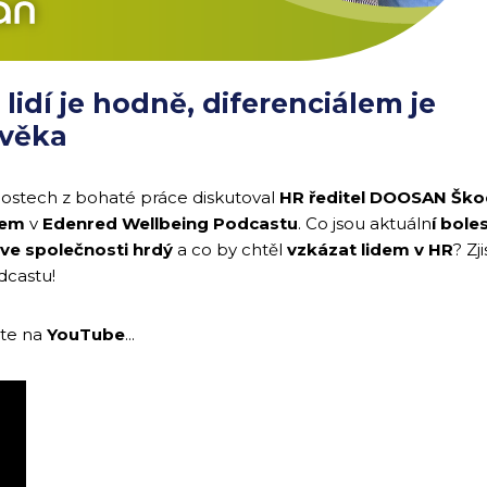
lidí je hodně, diferenciálem je
ověka
nostech z bohaté práce diskutoval
HR ředitel DOOSAN Ško
nem
v
Edenred Wellbeing Podcastu
. Co jsou aktuáln
í boles
 ve společnosti hrdý
a co by chtěl
vzkázat lidem v HR
? Zj
dcastu!
ete na
YouTube
...