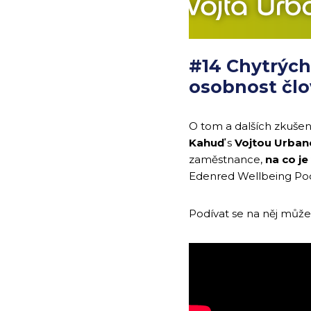
#14 Chytrých 
osobnost čl
O tom a dalších zkuše
Kahuď
s
Vojtou Urba
zaměstnance,
na co je
Edenred Wellbeing Po
Podívat se na něj můž