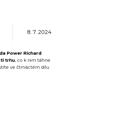
8. 7. 2024
da Power Richard
ti trhu
, co k nim táhne
istíte ve čtrnáctém dílu